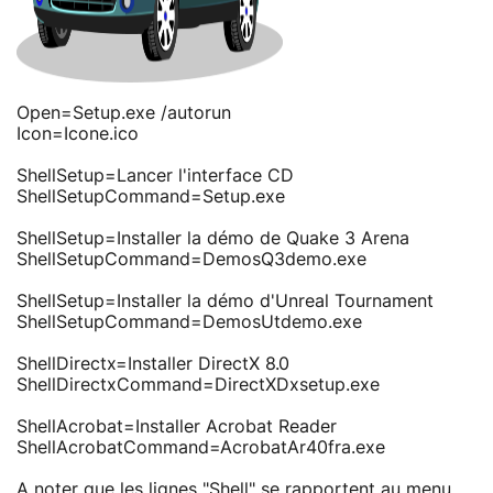
Open=Setup.exe /autorun
Icon=Icone.ico
ShellSetup=Lancer l'interface CD
ShellSetupCommand=Setup.exe
ShellSetup=Installer la démo de Quake 3 Arena
ShellSetupCommand=DemosQ3demo.exe
ShellSetup=Installer la démo d'Unreal Tournament
ShellSetupCommand=DemosUtdemo.exe
ShellDirectx=Installer DirectX 8.0
ShellDirectxCommand=DirectXDxsetup.exe
ShellAcrobat=Installer Acrobat Reader
ShellAcrobatCommand=AcrobatAr40fra.exe
A noter que les lignes "Shell" se rapportent au menu