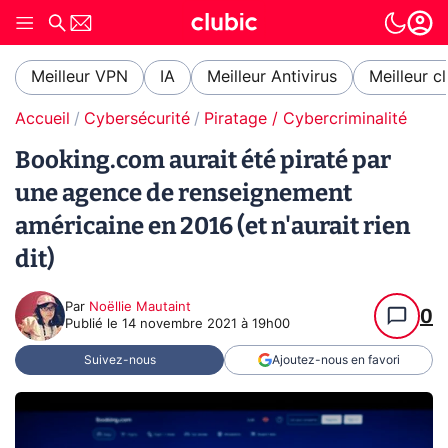
Meilleur VPN
IA
Meilleur Antivirus
Meilleur c
Accueil
Cybersécurité
Piratage / Cybercriminalité
Booking.com aurait été piraté par
une agence de renseignement
américaine en 2016 (et n'aurait rien
dit)
Par
Noëllie Mautaint
0
Publié le
14 novembre 2021 à 19h00
Suivez-nous
Ajoutez-nous en favori