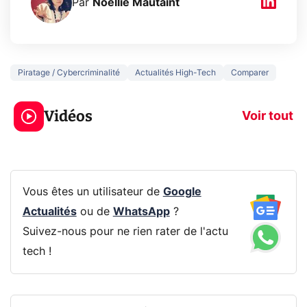
Par
Noëllie Mautaint
Piratage / Cybercriminalité
Actualités High-Tech
Comparer
3 écrans en 1 pour
5 générations
319€ ? Voici L'AOC
jeux dans la
Vidéos
CQ32G4ZA !
prochaine Xbo
Voir tout
Vous êtes un utilisateur de
Google
Actualités
ou de
WhatsApp
?
Suivez-nous pour ne rien rater de l'actu
tech !