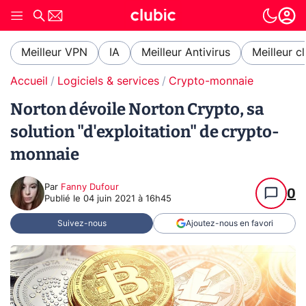
Meilleur VPN
IA
Meilleur Antivirus
Meilleur c
Accueil
Logiciels & services
Crypto-monnaie
Norton dévoile Norton Crypto, sa
solution "d'exploitation" de crypto-
monnaie
Par
Fanny Dufour
0
Publié le
04 juin 2021 à 16h45
Suivez-nous
Ajoutez-nous en favori