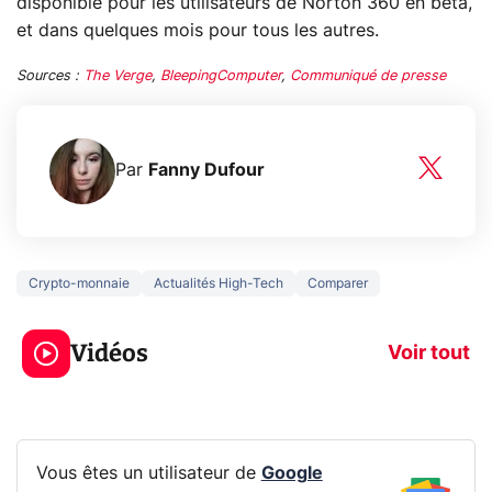
disponible pour les utilisateurs de Norton 360 en bêta,
et dans quelques mois pour tous les autres.
Sources :
The Verge
,
BleepingComputer
,
Communiqué de presse
Par
Fanny Dufour
Crypto-monnaie
Actualités High-Tech
Comparer
3 écrans en 1 pour
5 générations
319€ ? Voici L'AOC
jeux dans la
Vidéos
CQ32G4ZA !
prochaine Xbo
Voir tout
Vous êtes un utilisateur de
Google