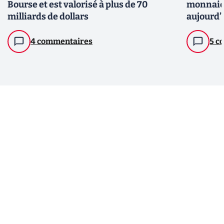
Bourse et est valorisé à plus de 70
monnaies
milliards de dollars
aujourd’
4 commentaires
5 c