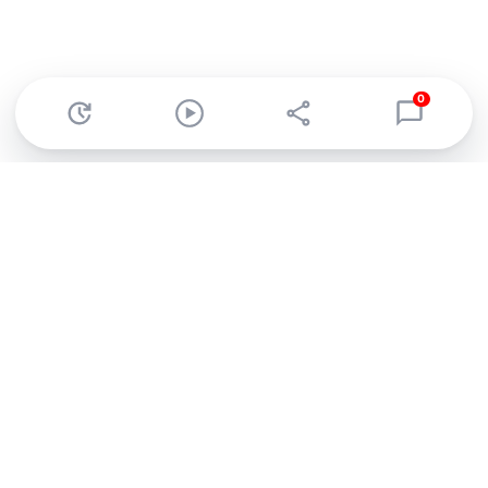
0
Abonnez-vous à notre newsletter !
Recevez un résumé quotidien de l'actu technologique.
S'inscrire
En cliquant sur s'inscrire, j’accepte de recevoir par email des
informations, actualités et offres commerciales de Clubic.
Conformément au RGPD, vous pouvez retirer votre consentement
à tout moment en cliquant sur le lien de désinscription présent
dans chaque email. Pour en savoir plus sur la gestion de vos