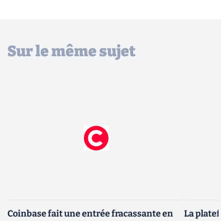
Sur le même sujet
Coinbase fait une entrée fracassante en
La plate