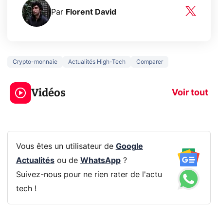
Par
Florent David
Crypto-monnaie
Actualités High-Tech
Comparer
3 écrans en 1 pour
5 générations
319€ ? Voici L'AOC
jeux dans la
Vidéos
CQ32G4ZA !
prochaine Xbo
Voir tout
Vous êtes un utilisateur de
Google
Actualités
ou de
WhatsApp
?
Suivez-nous pour ne rien rater de l'actu
tech !