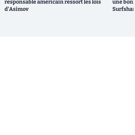
responsable américain ressort les lois
une bonn
d'Asimov
Surfshar