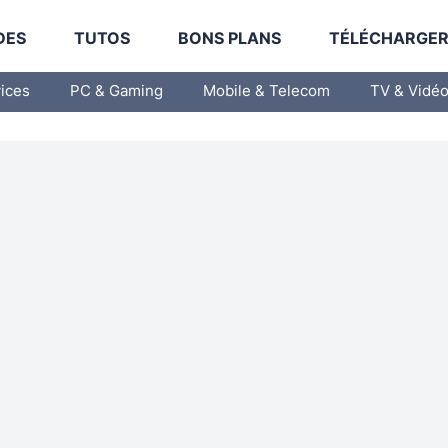
DES
TUTOS
BONS PLANS
TÉLÉCHARGE
vices
PC & Gaming
Mobile & Telecom
TV & Vidé