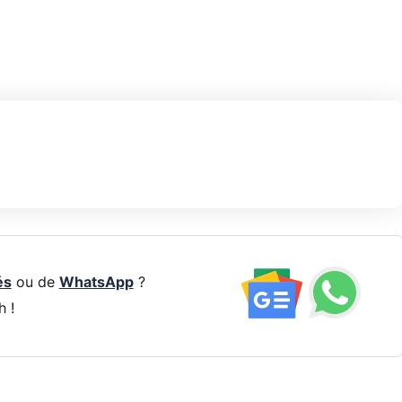
és
ou de
WhatsApp
?
h !