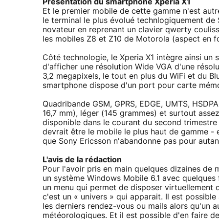
Présentation du smartphone Xperia X1
Et le premier mobile de cette gamme n'est autr
le terminal le plus évolué technlogiquement de
novateur en reprenant un clavier qwerty coulis
les mobiles Z8 et Z10 de Motorola (aspect en 
Côté technologie, le Xperia X1 intègre ainsi u
d'afficher une résolution Wide VGA d'une résol
3,2 megapixels, le tout en plus du WiFi et du 
smartphone dispose d'un port pour carte mémo
Quadribande GSM, GPRS, EDGE, UMTS, HSDPA et
16,7 mm), léger (145 grammes) et surtout asse
disponible dans le courant du second trimestre
devrait être le mobile le plus haut de gamme - 
que Sony Ericsson n'abandonne pas pour auta
L'avis de la rédaction
Pour l'avoir pris en main quelques dizaines de 
un système Windows Mobile 6.1 avec quelques f
un menu qui permet de disposer virtuellement de
c'est un « univers » qui apparait. Il est possib
les derniers rendez-vous ou mails alors qu'un a
météorologiques. Et il est possible d'en faire