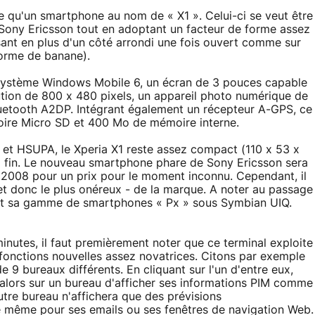
e qu'un smartphone au nom de « X1 ». Celui-ci se veut être
 Sony Ericsson tout en adoptant un facteur de forme assez
sant en plus d'un côté arrondi une fois ouvert comme sur
forme de banane).
n système Windows Mobile 6, un écran de 3 pouces capable
ution de 800 x 480 pixels, un appareil photo numérique de
Bluetooth A2DP. Intégrant également un récepteur A-GPS, ce
ire Micro SD et 400 Mo de mémoire interne.
 HSUPA, le Xperia X1 reste assez compact (110 x 53 x
z fin. Le nouveau smartphone phare de Sony Ericsson sera
 2008 pour un prix pour le moment inconnu. Cependant, il
et donc le plus onéreux - de la marque. A noter au passage
nt sa gamme de smartphones « Px » sous Symbian UIQ.
minutes, il faut premièrement noter que ce terminal exploite
onctions nouvelles assez novatrices. Citons par exemple
 9 bureaux différents. En cliquant sur l'un d'entre eux,
le alors sur un bureau d'afficher ses informations PIM comme
utre bureau n'affichera que des prévisions
 de même pour ses emails ou ses fenêtres de navigation Web.