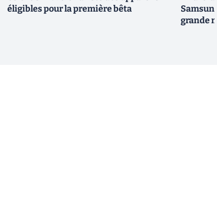
éligibles pour la première bêta
Samsung 
grande m