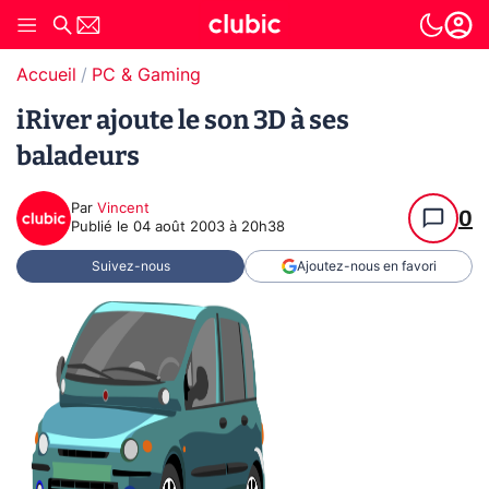
Accueil
PC & Gaming
iRiver ajoute le son 3D à ses
baladeurs
Par
Vincent
0
Publié le
04 août 2003 à 20h38
Suivez-nous
Ajoutez-nous en favori