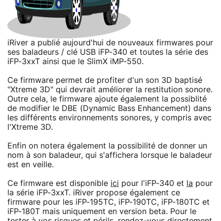
iRiver a publié aujourd'hui de nouveaux firmwares pour
ses baladeurs / clé USB iFP-340 et toutes la série des
iFP-3xxT ainsi que le SlimX iMP-550.
Ce firmware permet de profiter d'un son 3D baptisé
"Xtreme 3D" qui devrait améliorer la restitution sonore.
Outre cela, le firmware ajoute également la possiblité
de modifier le DBE (Dynamic Bass Enhancement) dans
les différents environnements sonores, y compris avec
l'Xtreme 3D.
Enfin on notera également la possibilité de donner un
nom à son baladeur, qui s'affichera lorsque le baladeur
est en veille.
Ce firmware est disponible
ici
pour l'iFP-340 et
la
pour
la série iFP-3xxT. iRiver propose également ce
firmware pour les iFP-195TC, iFP-190TC, iFP-180TC et
iFP-180T mais uniquement en version beta. Pour le
tester à vos risques et périls, rendez-vous directement