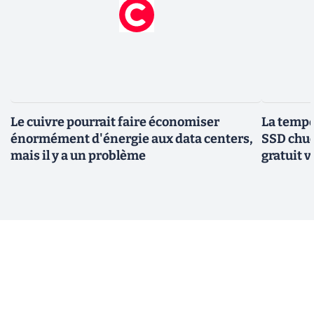
Le cuivre pourrait faire économiser
La tempér
énormément d'énergie aux data centers,
SSD chuc
mais il y a un problème
gratuit v