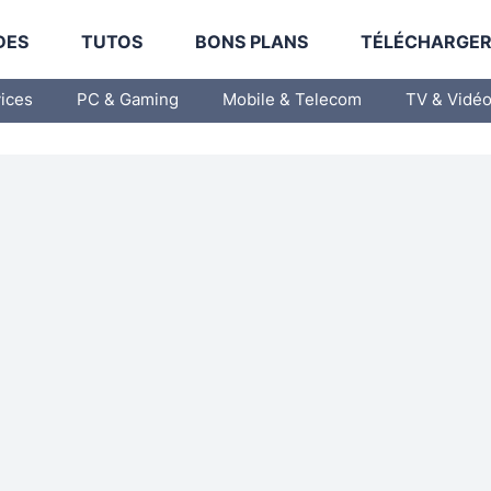
DES
TUTOS
BONS PLANS
TÉLÉCHARGE
vices
PC & Gaming
Mobile & Telecom
TV & Vidé