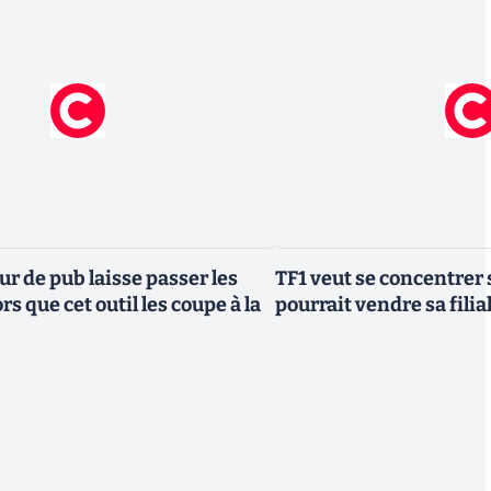
r de pub laisse passer les
TF1 veut se concentrer 
rs que cet outil les coupe à la
pourrait vendre sa fili