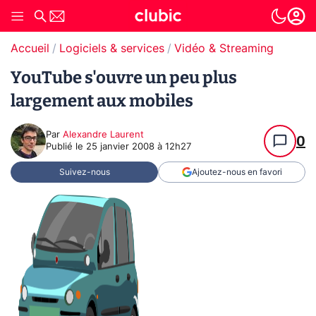
Accueil
Logiciels & services
Vidéo & Streaming
YouTube s'ouvre un peu plus
largement aux mobiles
Par
Alexandre Laurent
0
Publié le
25 janvier 2008 à 12h27
Suivez-nous
Ajoutez-nous en favori