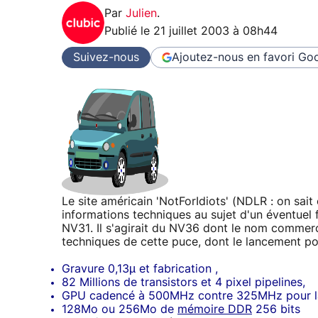
Par
Julien
.
Publié le
21 juillet 2003 à 08h44
Suivez-nous
Ajoutez-nous en favori
Goo
Le site américain 'NotForIdiots' (NDLR : on sait
informations techniques au sujet d'un éventuel
NV31. Il s'agirait du NV36 dont le nom commerc
techniques de cette puce, dont le lancement pour
Gravure 0,13µ et fabrication ,
82 Millions de transistors et 4 pixel pipelines,
GPU cadencé à 500MHz contre 325MHz pour l
128Mo ou 256Mo de
mémoire DDR
256 bits