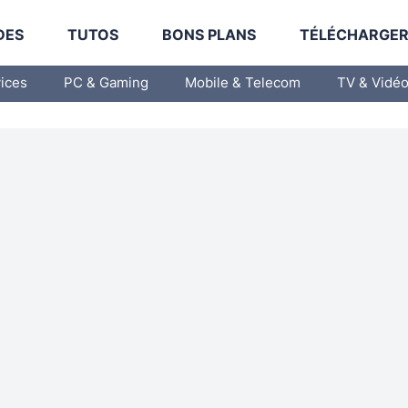
DES
TUTOS
BONS PLANS
TÉLÉCHARGE
vices
PC & Gaming
Mobile & Telecom
TV & Vidé