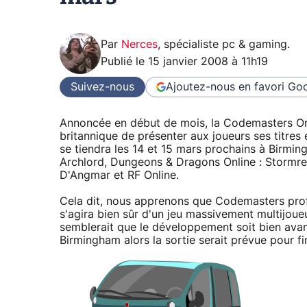
Par
Nerces
,
spécialiste pc & gaming
.
Publié le
15 janvier 2008 à 11h19
Suivez-nous
Ajoutez-nous en favori
Goo
Annoncée en début de mois, la Codemasters Onli
britannique de présenter aux joueurs ses titre
se tiendra les 14 et 15 mars prochains à Birmin
Archlord, Dungeons & Dragons Online : Stormre
D'Angmar et RF Online.
Cela dit, nous apprenons que Codemasters prof
s'agira bien sûr d'un jeu massivement multijoueur,
semblerait que le développement soit bien avan
Birmingham alors la sortie serait prévue pour f