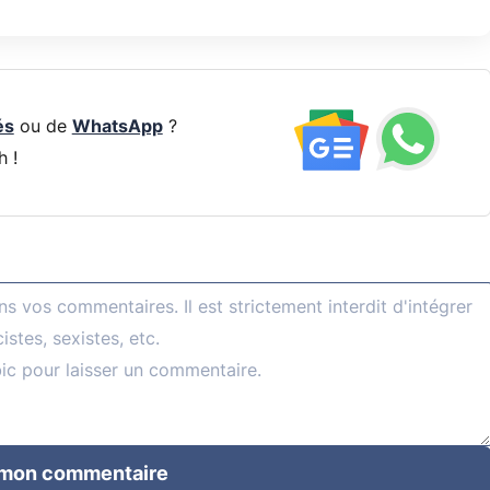
és
ou de
WhatsApp
?
h !
 mon commentaire