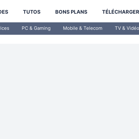
DES
TUTOS
BONS PLANS
TÉLÉCHARGE
vices
PC & Gaming
Mobile & Telecom
TV & Vidé