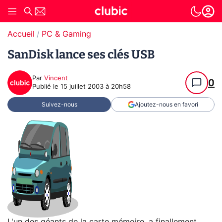
Accueil
PC & Gaming
SanDisk lance ses clés USB
Par
Vincent
0
Publié le
15 juillet 2003 à 20h58
Suivez-nous
Ajoutez-nous en favori
L'un des géants de la carte mémoire, a finallement