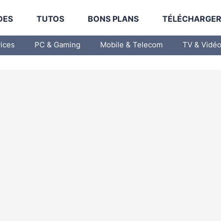
DES
TUTOS
BONS PLANS
TÉLÉCHARGE
vices
PC & Gaming
Mobile & Telecom
TV & Vidé