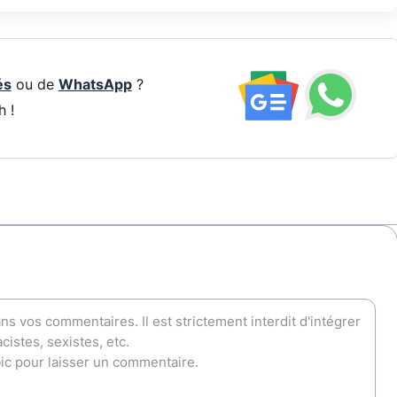
és
ou de
WhatsApp
?
h !