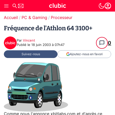
Accueil
PC & Gaming
Processeur
Fréquence de l'Athlon 64 3100+
Par
Vincent
0
Publié le
18 juin 2003 à 07h47
Suivez-nous
Ajoutez-nous en favori
Comme nous l'annonce xbitlabs.com et d'après
ce