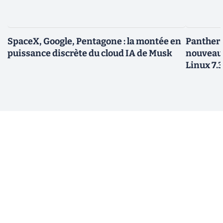
SpaceX, Google, Pentagone : la montée en
Panther L
puissance discrète du cloud IA de Musk
nouveau
Linux 7.