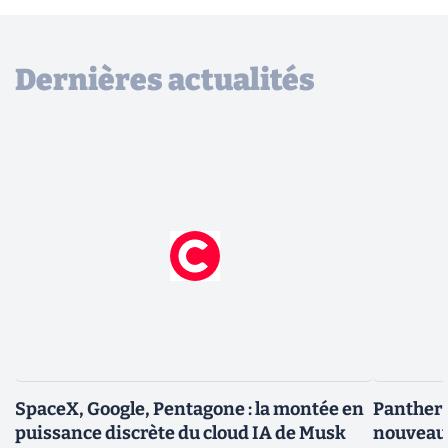
Dernières actualités
SpaceX, Google, Pentagone : la montée en
Panther L
puissance discrète du cloud IA de Musk
nouveau