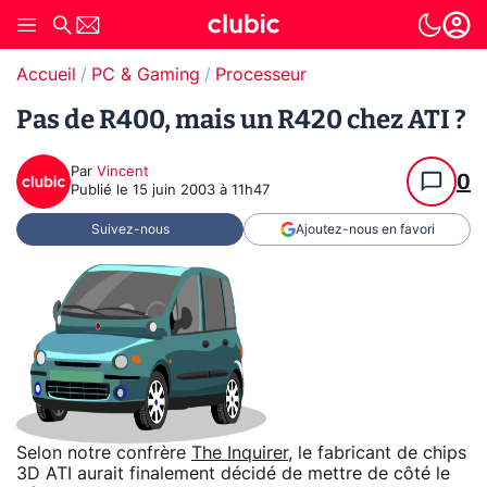
Accueil
PC & Gaming
Processeur
Pas de R400, mais un R420 chez ATI ?
Par
Vincent
0
Publié le
15 juin 2003 à 11h47
Suivez-nous
Ajoutez-nous en favori
Selon notre confrère
The Inquirer
, le fabricant de chips
3D ATI aurait finalement décidé de mettre de côté le