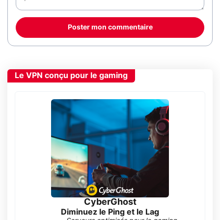
Poster mon commentaire
Le VPN conçu pour le gaming
CyberGhost
Diminuez le Ping et le Lag