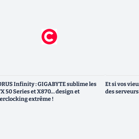
RUS Infinity : GIGABYTE sublime les
Et si vos vi
X 50 Series et X870… design et
des serveurs
erclocking extrême !