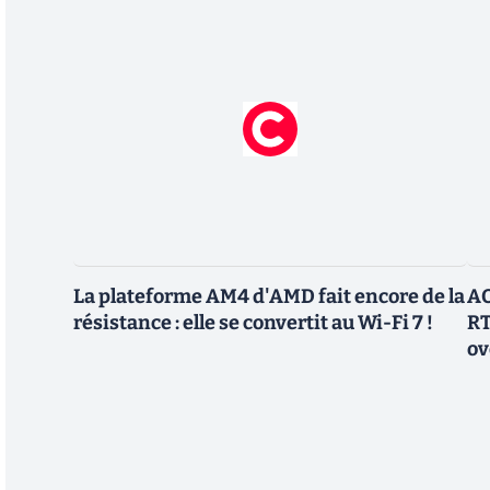
La plateforme AM4 d'AMD fait encore de la
AO
résistance : elle se convertit au Wi-Fi 7 !
RT
ov