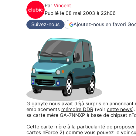
Par
Vincent
.
Publié le
08 mai 2003 à 22h06
Suivez-nous
Ajoutez-nous en favori
Goo
Gigabyte nous avait déjà surpris en annoncan
emplacements
mémoire DDR
(voir
cette news
)
sa carte mère GA-7NNXP à base de chipset nFo
Cette carte mère à la particularité de propose
cartes nForce 2) comme vous pouvez le voir s