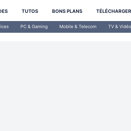
DES
TUTOS
BONS PLANS
TÉLÉCHARGE
vices
PC & Gaming
Mobile & Telecom
TV & Vidé