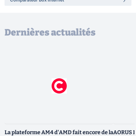
Comparateur Box Internet
Dernières actualités
La plateforme AM4 d'AMD fait encore de la
AORUS In