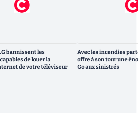
G bannissent les
Avec les incendies part
capables de louer la
offre à son tour une é
ternet de votre téléviseur
Go aux sinistrés