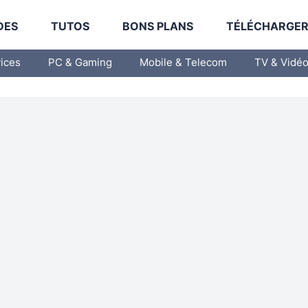
DES
TUTOS
BONS PLANS
TÉLÉCHARGE
vices
PC & Gaming
Mobile & Telecom
TV & Vidé