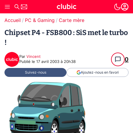
Accueil
PC & Gaming
Carte mère
Chipset P4 - FSB800 : SiS met le turbo
!
Par
Vincent
0
Publié le
17 avril 2003 à 20h38
Suivez-nous
Ajoutez-nous en favori