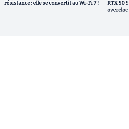
résistance : elle se convertit au Wi-Fi 7 !
RTX 50 S
overcloc