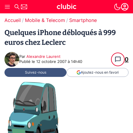
Accueil
Mobile & Telecom
Smartphone
Quelques iPhone débloqués à 999
euros chez Leclerc
Par
Alexandre Laurent
0
Publié le
12 octobre 2007 à 14h40
Suivez-nous
Ajoutez-nous en favori