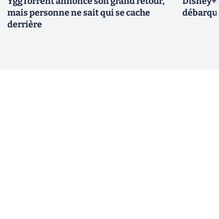
YggTorrent annonce son grand retour,
Disney+ :
mais personne ne sait qui se cache
débarque
derrière