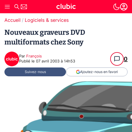
Accueil
Logiciels & services
Nouveaux graveurs DVD
multiformats chez Sony
Par
François
0
Publié le
07 avril 2003 à 14h53
Suivez-nous
Ajoutez-nous en favori