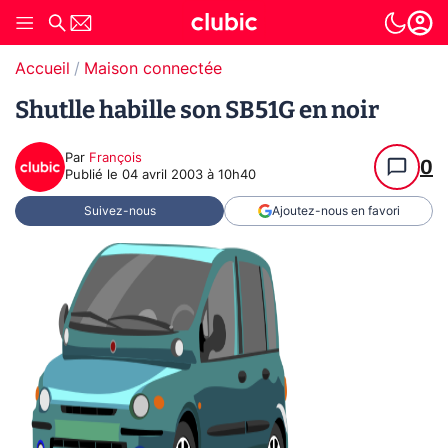
Accueil
Maison connectée
Shutlle habille son SB51G en noir
Par
François
0
Publié le
04 avril 2003 à 10h40
Suivez-nous
Ajoutez-nous en favori