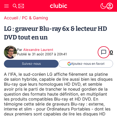
Accueil
PC & Gaming
LG : graveur Blu-ray 6x & lecteur HD
DVD tout en un
Par
Alexandre Laurent
0
Publié le
31 août 2007 à 20h41
Suivez-nous
Ajoutez-nous en favori
A l'IFA, le sud-coréen LG affiche fièrement sa platine
de salon hybride, capable de lire aussi bien les disques
Blu-ray que leurs homologues HD DVD, et semble
avoir pris le parti de trancher le noeud gordien de la
question des formats haute définition, en multipliant
les produits compatibles Blu-ray et HD DVD. En
témoigne cette série de graveurs Blu-ray : externe,
interne et slim - pour Ordinateurs Portables - dont les
deux premiers sont capables de lire les disques HD