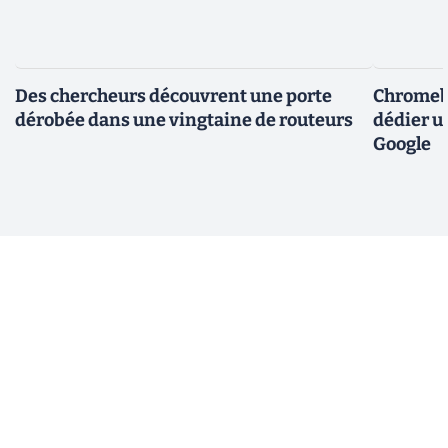
Des chercheurs découvrent une porte
Chromebo
dérobée dans une vingtaine de routeurs
dédier u
Google