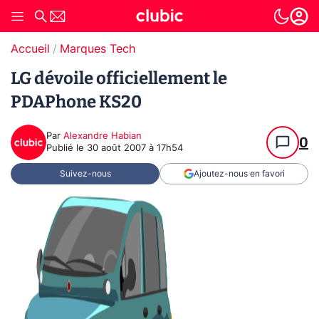
Accueil
Marques Tech
LG dévoile officiellement le
PDAPhone KS20
Par
Alexandre Habian
0
Publié le
30 août 2007 à 17h54
Suivez-nous
Ajoutez-nous en favori