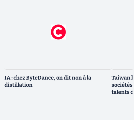
IA : chez ByteDance, on dit non à la
Taiwan l
distillation
sociétés
talents d