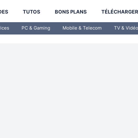
DES
TUTOS
BONS PLANS
TÉLÉCHARGE
vices
PC & Gaming
Mobile & Telecom
TV & Vidé