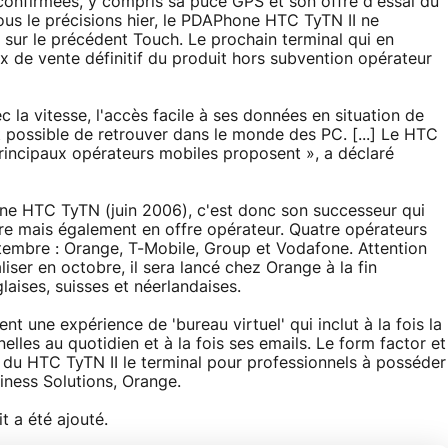
onfirmées, y compris sa puce GPS et son offre d'essai du
ous le précisions hier, le PDAPhone HTC TyTN II ne
sur le précédent Touch. Le prochain terminal qui en
ix de vente définitif du produit hors subvention opérateur
 la vitesse, l'accès facile à ses données en situation de
nt possible de retrouver dans le monde des PC. [...] Le HTC
 principaux opérateurs mobiles proposent », a déclaré
one HTC TyTN (juin 2006), c'est donc son successeur qui
e mais également en offre opérateur. Quatre opérateurs
eptembre : Orange, T-Mobile, Group et Vodafone. Attention
iser en octobre, il sera lancé chez Orange à la fin
laises, suisses et néerlandaises.
 une expérience de 'bureau virtuel' qui inclut à la fois la
nelles au quotidien et à la fois ses emails. Le form factor et
it du HTC TyTN II le terminal pour professionnels à posséder
siness Solutions, Orange.
t a été ajouté.