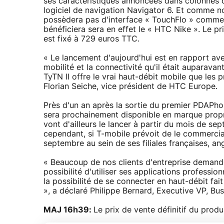
ses caractéristiques annoncées dans colonnes c
logiciel de navigation Navigator 6. Et comme n
possèdera pas d'interface « TouchFlo » comme 
bénéficiera sera en effet le « HTC Nike ». Le pr
est fixé à 729 euros TTC.
« Le lancement d'aujourd'hui est en rapport avec
mobilité et la connectivité qu'il était auparava
TyTN II offre le vrai haut-débit mobile que les
Florian Seiche, vice président de HTC Europe.
Près d'un an après la sortie du premier PDAPh
sera prochainement disponible en marque propr
vont d'ailleurs le lancer à partir du mois de s
cependant, si T-mobile prévoit de le commercial
septembre au sein de ses filiales françaises, ang
« Beaucoup de nos clients d'entreprise demandent
possibilité d'utiliser ses applications profession
la possibilité de se connecter en haut-débit fa
», a déclaré Philippe Bernard, Executive VP, Bu
MAJ 16h39:
Le prix de vente définitif du produi