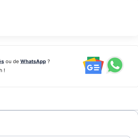
és
ou de
WhatsApp
?
h !