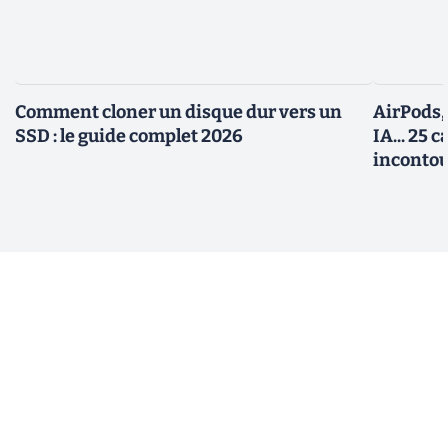
Comment cloner un disque dur vers un
AirPods,
SSD : le guide complet 2026
IA... 25 
incontou