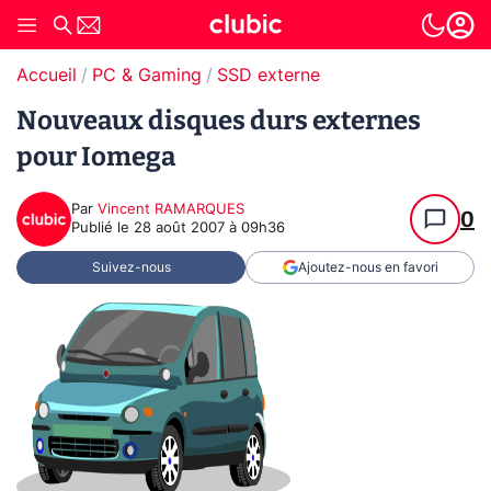
Accueil
PC & Gaming
SSD externe
Nouveaux disques durs externes
pour Iomega
Par
Vincent RAMARQUES
0
Publié le
28 août 2007 à 09h36
Suivez-nous
Ajoutez-nous en favori