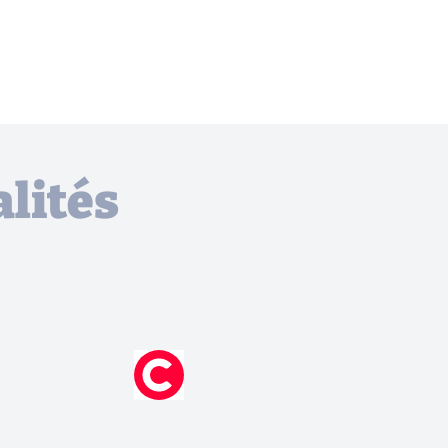
lités