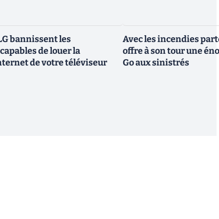
G bannissent les
Avec les incendies part
capables de louer la
offre à son tour une é
ternet de votre téléviseur
Go aux sinistrés