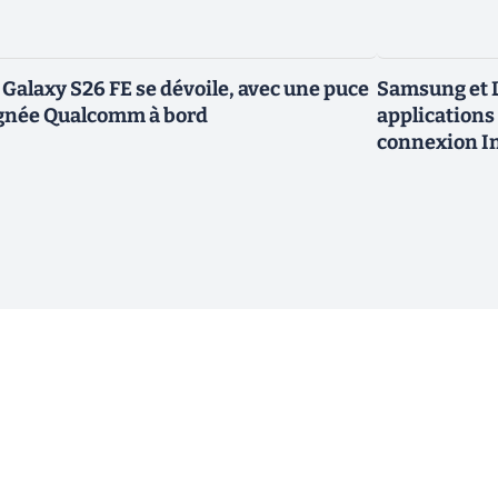
 Galaxy S26 FE se dévoile, avec une puce
Samsung et L
gnée Qualcomm à bord
applications 
connexion In