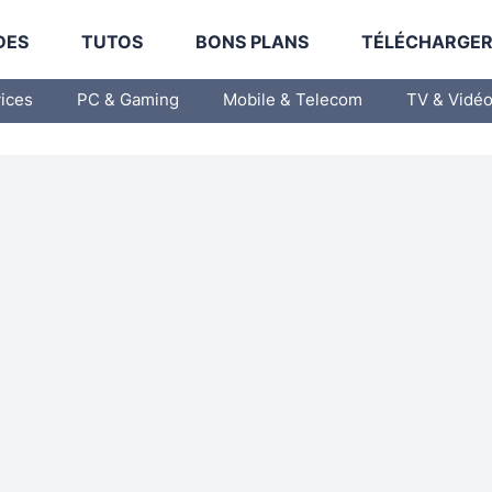
DES
TUTOS
BONS PLANS
TÉLÉCHARGE
vices
PC & Gaming
Mobile & Telecom
TV & Vidé