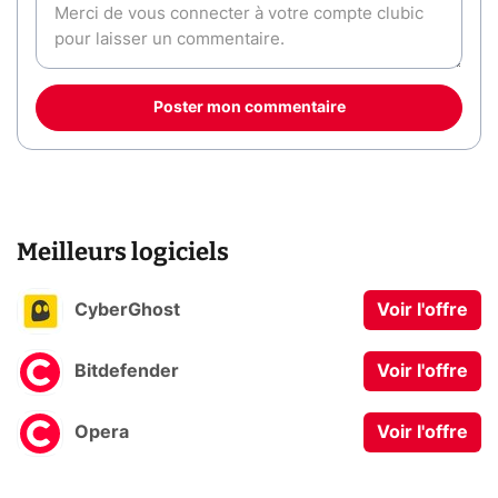
Poster mon commentaire
Meilleurs logiciels
CyberGhost
Voir l'offre
Bitdefender
Voir l'offre
Opera
Voir l'offre