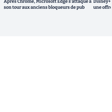
Après Chrome, Microsoft Edge s'attaque à
Disney+ 
son tour aux anciens bloqueurs de pub
une offre