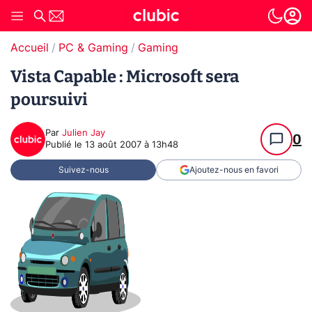
Accueil
PC & Gaming
Gaming
Vista Capable : Microsoft sera
poursuivi
Par
Julien Jay
0
Publié le
13 août 2007 à 13h48
Suivez-nous
Ajoutez-nous en favori