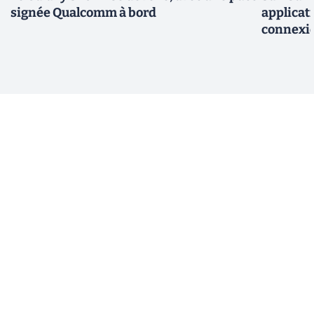
signée Qualcomm à bord
applicati
connexio