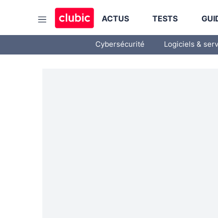
ACTUS
TESTS
GUI
Cybersécurité
Logiciels & ser