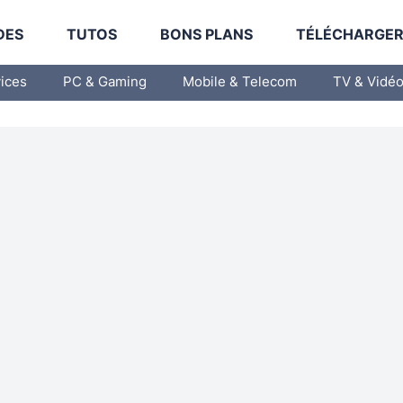
DES
TUTOS
BONS PLANS
TÉLÉCHARGE
vices
PC & Gaming
Mobile & Telecom
TV & Vidé