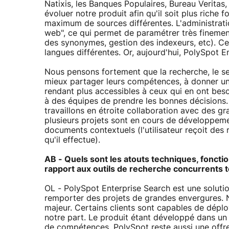
Natixis, les Banques Populaires, Bureau Veritas
évoluer notre produit afin qu'il soit plus riche 
maximum de sources différentes. L'administrati
web", ce qui permet de paramétrer très finement
des synonymes, gestion des indexeurs, etc). Ce
langues différentes. Or, aujourd'hui, PolySpot E
Nous pensons fortement que la recherche, le searc
mieux partager leurs compétences, à donner une
rendant plus accessibles à ceux qui en ont be
à des équipes de prendre les bonnes décisions.
travaillons en étroite collaboration avec des g
plusieurs projets sont en cours de développeme
documents contextuels (l'utilisateur reçoit d
qu'il effectue).
AB - Quels sont les atouts techniques, fonctio
rapport aux outils de recherche concurrents t
OL - PolySpot Enterprise Search est une solutio
remporter des projets de grandes envergures. 
majeur. Certains clients sont capables de dépl
notre part. Le produit étant développé dans un l
de compétences. PolySpot reste aussi une offre