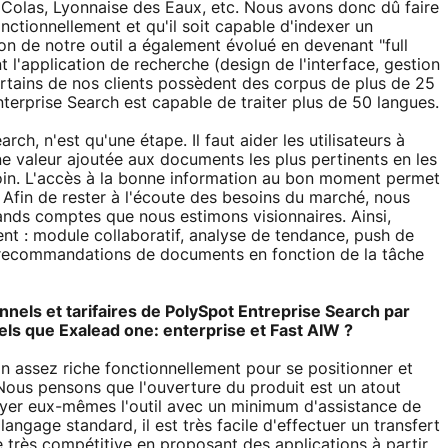
, Colas, Lyonnaise des Eaux, etc. Nous avons donc dû faire
fonctionnellement et qu'il soit capable d'indexer un
on de notre outil a également évolué en devenant "full
 l'application de recherche (design de l'interface, gestion
rtains de nos clients possèdent des corpus de plus de 25
nterprise Search est capable de traiter plus de 50 langues.
h, n'est qu'une étape. Il faut aider les utilisateurs à
 valeur ajoutée aux documents les plus pertinents en les
soin. L'accès à la bonne information au bon moment permet
 Afin de rester à l'écoute des besoins du marché, nous
rands comptes que nous estimons visionnaires. Ainsi,
nt : module collaboratif, analyse de tendance, push de
es recommandations de documents en fonction de la tâche
nnels et tarifaires de PolySpot Entreprise Search par
els que Exalead one: enterprise et Fast AIW ?
n assez riche fonctionnellement pour se positionner et
Nous pensons que l'ouverture du produit est un atout
oyer eux-mêmes l'outil avec un minimum d'assistance de
angage standard, il est très facile d'effectuer un transfert
 très compétitive en proposant des applications à partir