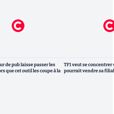
r de pub laisse passer les
TF1 veut se concentrer 
rs que cet outil les coupe à la
pourrait vendre sa fili