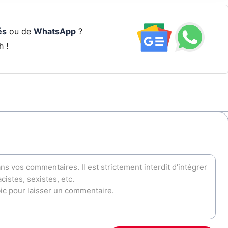
és
ou de
WhatsApp
?
h !