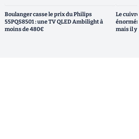
Boulanger casse le prix du Philips
Le cuivr
55PQS8501 : une TV QLED Ambilight à
énorméme
moins de 480€
mais il 