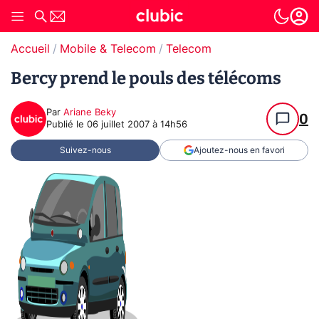
Accueil
Mobile & Telecom
Telecom
Bercy prend le pouls des télécoms
Par
Ariane Beky
0
Publié le
06 juillet 2007 à 14h56
Suivez-nous
Ajoutez-nous en favori