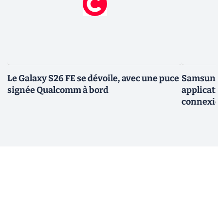
Le Galaxy S26 FE se dévoile, avec une puce
Samsung 
signée Qualcomm à bord
applicati
connexio