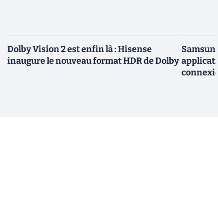
Dolby Vision 2 est enfin là : Hisense
Samsung 
inaugure le nouveau format HDR de Dolby
applicati
connexio