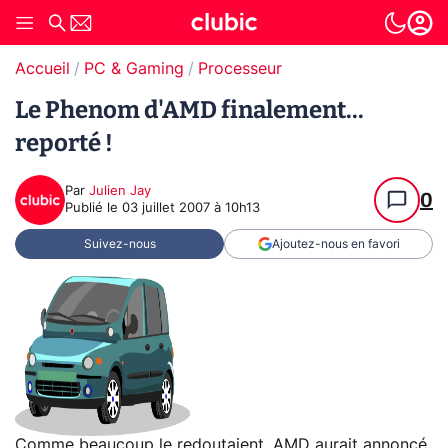
Accueil
PC & Gaming
Processeur
Le Phenom d'AMD finalement...
reporté !
Par
Julien Jay
0
Publié le
03 juillet 2007 à 10h13
Suivez-nous
Ajoutez-nous en favori
Comme beaucoup le redoutaient, AMD aurait annoncé