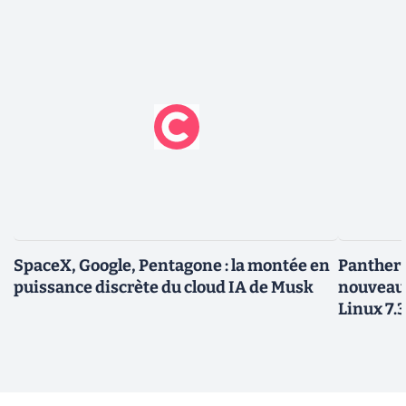
SpaceX, Google, Pentagone : la montée en
Panther L
puissance discrète du cloud IA de Musk
nouveau
Linux 7.