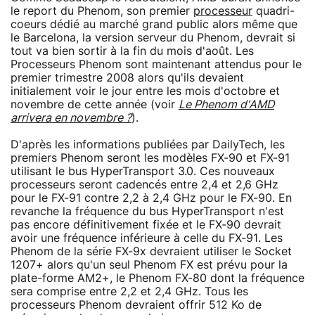
le report du Phenom, son premier
processeur
quadri-
coeurs dédié au marché grand public alors même que
le Barcelona, la version serveur du Phenom, devrait si
tout va bien sortir à la fin du mois d'août. Les
Processeurs Phenom sont maintenant attendus pour le
premier trimestre 2008 alors qu'ils devaient
initialement voir le jour entre les mois d'octobre et
novembre de cette année (voir
Le Phenom d'AMD
arrivera en novembre ?
).
D'après les informations publiées par DailyTech, les
premiers Phenom seront les modèles FX-90 et FX-91
utilisant le bus HyperTransport 3.0. Ces nouveaux
processeurs seront cadencés entre 2,4 et 2,6 GHz
pour le FX-91 contre 2,2 à 2,4 GHz pour le FX-90. En
revanche la fréquence du bus HyperTransport n'est
pas encore définitivement fixée et le FX-90 devrait
avoir une fréquence inférieure à celle du FX-91. Les
Phenom de la série FX-9x devraient utiliser le Socket
1207+ alors qu'un seul Phenom FX est prévu pour la
plate-forme AM2+, le Phenom FX-80 dont la fréquence
sera comprise entre 2,2 et 2,4 GHz. Tous les
processeurs Phenom devraient offrir 512 Ko de