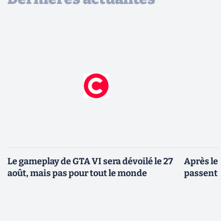
Le gameplay de GTA VI sera dévoilé le 27
Après le
août, mais pas pour tout le monde
passent 