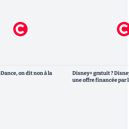
eDance, on dit non à la
Disney+ gratuit ? Disn
une offre financée par l