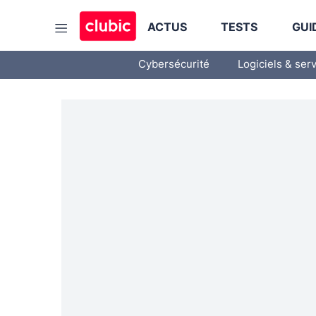
ACTUS
TESTS
GUI
Cybersécurité
Logiciels & ser