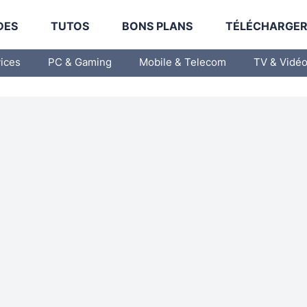
DES
TUTOS
BONS PLANS
TÉLÉCHARGE
vices
PC & Gaming
Mobile & Telecom
TV & Vidé