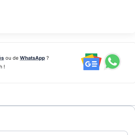
és
ou de
WhatsApp
?
h !