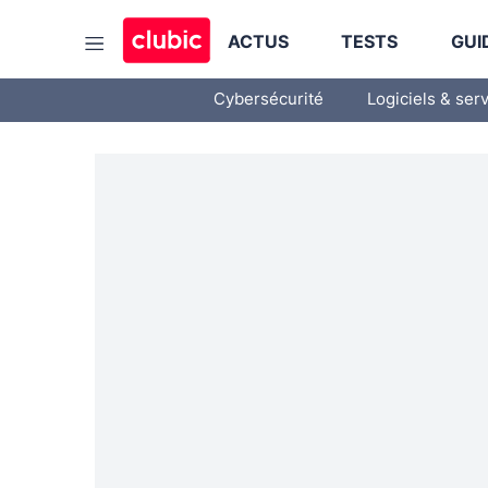
ACTUS
TESTS
GUI
Cybersécurité
Logiciels & ser