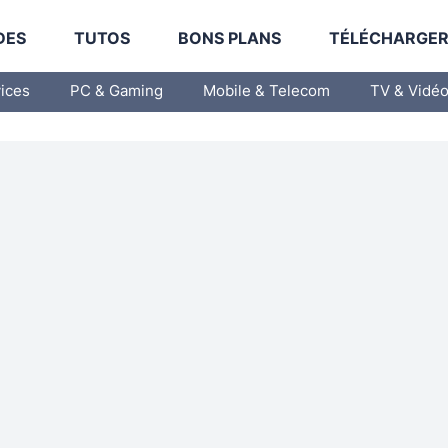
DES
TUTOS
BONS PLANS
TÉLÉCHARGE
vices
PC & Gaming
Mobile & Telecom
TV & Vidé