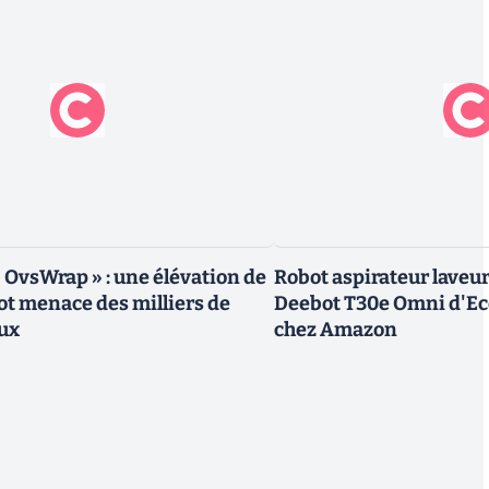
« OvsWrap » : une élévation de
Robot aspirateur laveur 
oot menace des milliers de
Deebot T30e Omni d'Ec
ux
chez Amazon