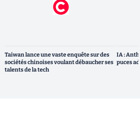
Taiwan lance une vaste enquête sur des
IA : Ant
sociétés chinoises voulant débaucher ses
puces ad
talents de la tech