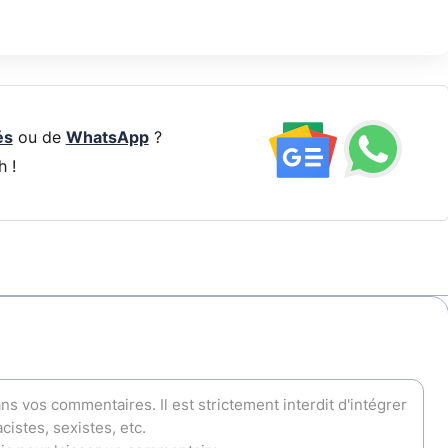
és
ou de
WhatsApp
?
h !