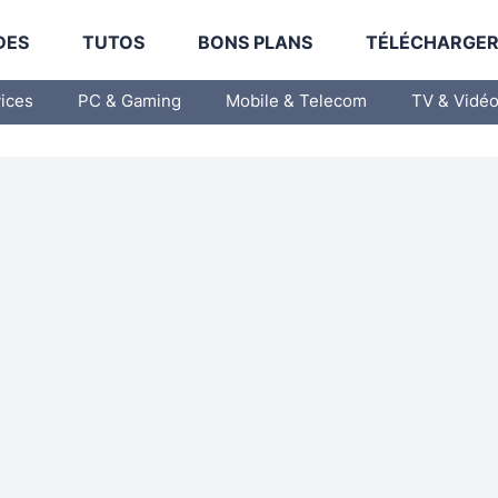
DES
TUTOS
BONS PLANS
TÉLÉCHARGE
vices
PC & Gaming
Mobile & Telecom
TV & Vidé