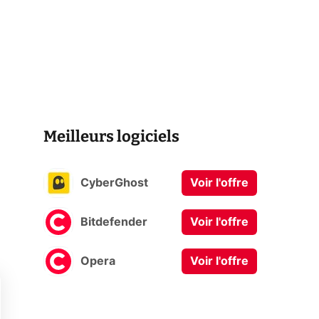
Meilleurs logiciels
CyberGhost
Voir l'offre
Bitdefender
Voir l'offre
Opera
Voir l'offre