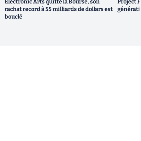
Electronic Arts quitte la Bourse, son
Project H
rachat record à 55 milliards de dollars est
générati
bouclé