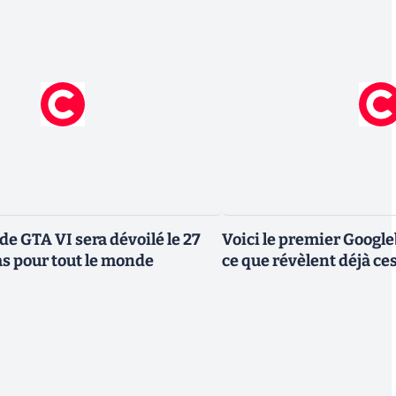
de GTA VI sera dévoilé le 27
Voici le premier Googl
as pour tout le monde
ce que révèlent déjà c