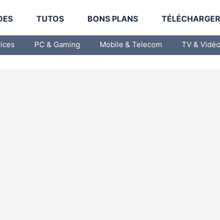
DES
TUTOS
BONS PLANS
TÉLÉCHARGE
vices
PC & Gaming
Mobile & Telecom
TV & Vidé