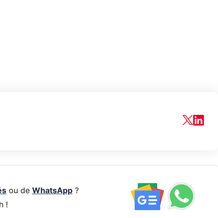
és
ou de
WhatsApp
?
h !