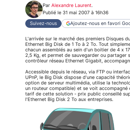
Par
Alexandre Laurent
.
Publié le
31 mai 2007 à 16h36
Suivez-nous
Ajoutez-nous en favori
Goo
L'arrivée sur le marché des premiers Disques du
Ethernet Big Disk de 1 To à 2 To. Tout simple
chacun assemblés au sein d'un boitier de 4 x 17
2,5 Kg, et permet de sauvegarder ou partager se
contrôleur réseau Ethernet Gigabit, accompagn
Accessible depuis le réseau, via FTP ou interfa
UPnP, le Big Disk dispose d'une capacité théori
option de serveur multimédia, utilise la techn
un routeur compatible) et se voit accompagné d
tarif de cette solution - prix public conseillé su
l'Ethernet Big Disk 2 To aux entreprises.