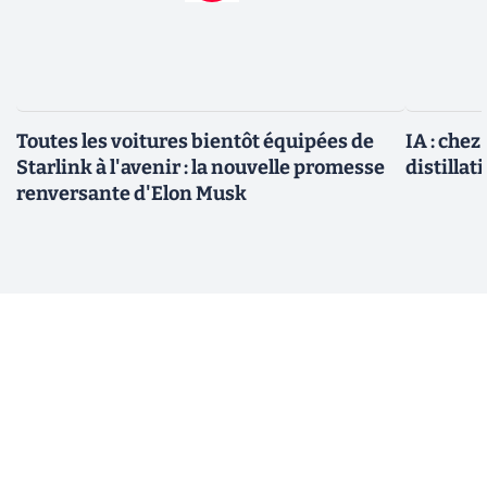
Toutes les voitures bientôt équipées de
IA : chez
Starlink à l'avenir : la nouvelle promesse
distillat
renversante d'Elon Musk