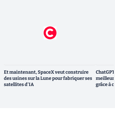
Et maintenant, SpaceX veut construire
ChatGPT-
des usines sur la Lune pour fabriquer ses
meilleur
satellites d'IA
grâce à c