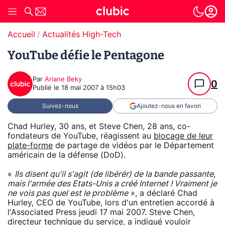
Accueil
Actualités High-Tech
YouTube défie le Pentagone
Par
Ariane Beky
0
Publié le
18 mai 2007 à 15h03
Suivez-nous
Ajoutez-nous en favori
Chad Hurley, 30 ans, et Steve Chen, 28 ans, co-
fondateurs de YouTube, réagissent au
blocage de leur
plate-forme
de partage de vidéos par le Département
américain de la défense (DoD).
«
Ils disent qu'il s'agit (de libérér) de la bande passante,
mais l'armée des Etats-Unis a créé Internet ! Vraiment je
ne vois pas quel est le problème
», a déclaré Chad
Hurley, CEO de YouTube, lors d'un entretien accordé à
l'Associated Press jeudi 17 mai 2007. Steve Chen,
directeur technique du service, a indiqué vouloir