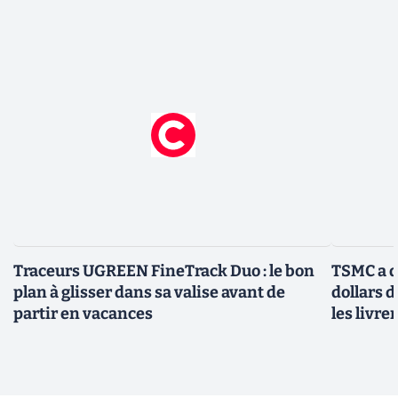
Traceurs UGREEN FineTrack Duo : le bon
TSMC a d
plan à glisser dans sa valise avant de
dollars 
partir en vacances
les livre