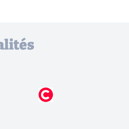
lités