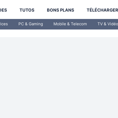
DES
TUTOS
BONS PLANS
TÉLÉCHARGE
vices
PC & Gaming
Mobile & Telecom
TV & Vidé