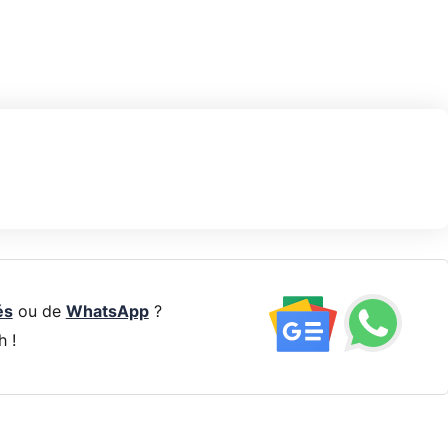
és
ou de
WhatsApp
?
h !