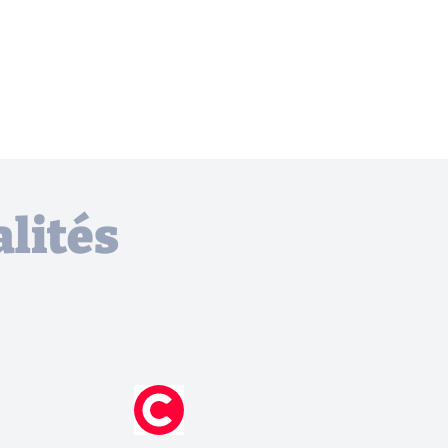
lités