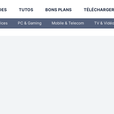
DES
TUTOS
BONS PLANS
TÉLÉCHARGE
vices
PC & Gaming
Mobile & Telecom
TV & Vidé