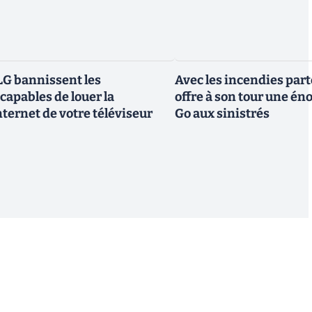
G bannissent les
Avec les incendies part
capables de louer la
offre à son tour une é
ternet de votre téléviseur
Go aux sinistrés