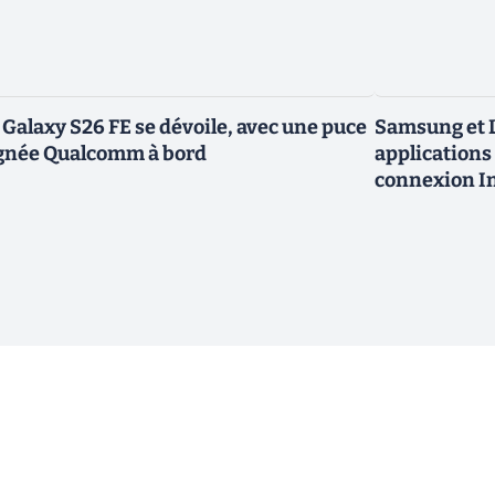
 Galaxy S26 FE se dévoile, avec une puce
Samsung et L
gnée Qualcomm à bord
applications 
connexion In