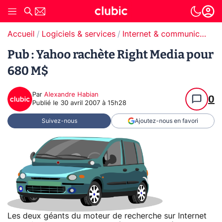
Accueil
Logiciels & services
Internet & communication
Pub : Yahoo rachète Right Media pour
680 M$
Par
Alexandre Habian
0
Publié le
30 avril 2007 à 15h28
Suivez-nous
Ajoutez-nous en favori
Les deux géants du moteur de recherche sur Internet